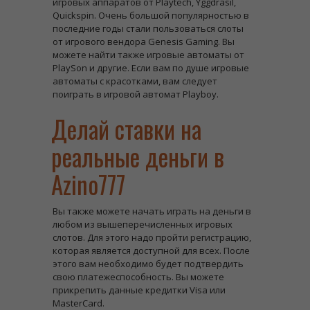
игровых аппаратов от Playtech, Yggdrasil,
Quickspin. Очень большой популярностью в
последние годы стали пользоваться слоты
от игрового вендора Genesis Gaming. Вы
можете найти также игровые автоматы от
PlaySon и другие. Если вам по душе игровые
автоматы с красотками, вам следует
поиграть в игровой автомат Playboy.
Делай ставки на
реальные деньги в
Azino777
Вы также можете начать играть на деньги в
любом из вышеперечисленных игровых
слотов. Для этого надо пройти регистрацию,
которая является доступной для всех. После
этого вам необходимо будет подтвердить
свою платежеспособность. Вы можете
прикрепить данные кредитки Visa или
MasterCard.