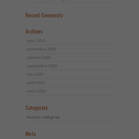
Recent Comments
Archives
mars 2021
novembre 2020
octobre 2020
septembre 2020
mai 2020
avril 2020
mars 2020
Categories
Aucune catégorie
Meta