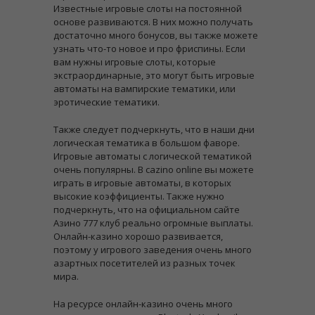
Известные игровые слоты на постоянной
основе развиваются. В них можно получать
достаточно много бонусов, вы также можете
узнать что-то новое и про фриспины. Если
вам нужны игровые слоты, которые
экстраординарные, это могут быть игровые
автоматы на вампирские тематики, или
эротические тематики.
Также следует подчеркнуть, что в наши дни
логическая тематика в большом фаворе.
Игровые автоматы с логической тематикой
очень популярны. В cazino online вы можете
играть в игровые автоматы, в которых
высокие коэффициенты. Также нужно
подчеркнуть, что на официальном сайте
Азино 777 клуб реально огромные выплаты.
Онлайн-казино хорошо развивается,
поэтому у игрового заведения очень много
азартных посетителей из разных точек
мира.
На ресурсе онлайн-казино очень много