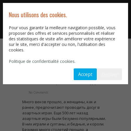
Français
Nous utilisons des cookies.
Pour vous garantir la meilleure navigation possible, vous
Français
proposer des offres et services personnalisés et réaliser
A Blog Post
des statistiques de visite afin améliorer votre expérience
sur le site, merci d'accepter ou non, l'utilisation des
cookies.
Azino777 вход на рабочее зеркало
Politique de confidentialité cookies.
клуба для России
Accept
Decline
15 mai 2020
By
laurence
In
! Без рубрики
No Comments
Много веков прошло, а женщины, как и
ранее, предпочитают проводить досуг в
азартных играх. Еще 500 лет назад
азартные игры были безумно популярными.
В них играли и султаны, и бедные, и короли.
Безумно много столетий прошло, а