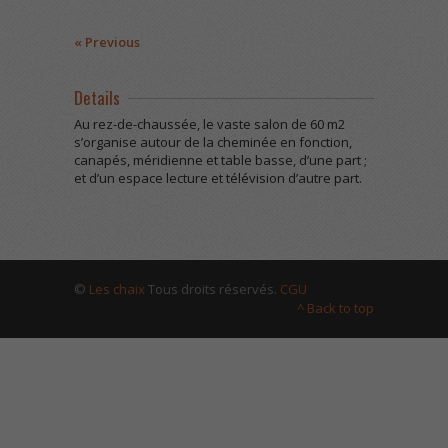
« Previous
Details
Au rez-de-chaussée, le vaste salon de 60 m
2
s’organise autour de la cheminée en fonction,
canapés, méridienne et table basse, d’une part ;
et d’un espace lecture et télévision d’autre part.
©
Les chaix
Tous droits réservés.
CGU
^ Back to top