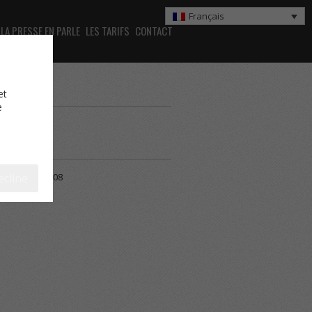
Français
LA PRESSE EN PARLE
LES TARIFS
CONTACT
et
e
u 28 avril 2008
ecline