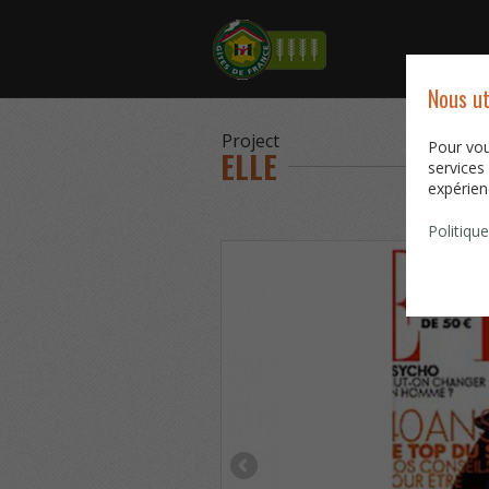
Nous ut
Project
Pour vou
ELLE
services 
expérienc
Politique