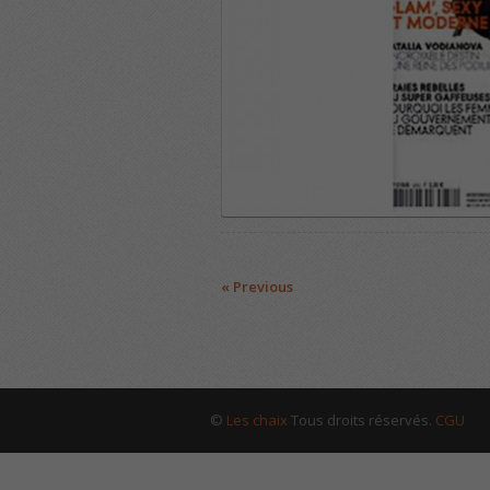
« Previous
©
Les chaix
Tous droits réservés.
CGU